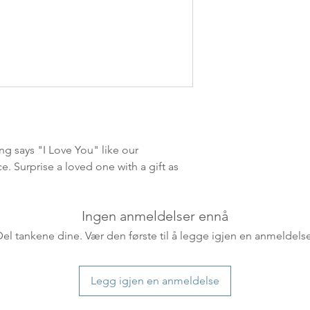
ankommer som reg
variasjoner kan f
destinasjon og toll
landene.
English:
Orders pl
4pm) Monday-Frida
same day. Orders 
be shipped the fo
ng says "I Love You" like our
We ship all of our
e. Surprise a loved one with a gift as
Shipping time dep
will be delivered.
countries usually a
Ingen anmeldelser ennå
some variations m
distance and custo
Del tankene dine. Vær den første til å legge igjen en anmeldelse
country.
Legg igjen en anmeldelse