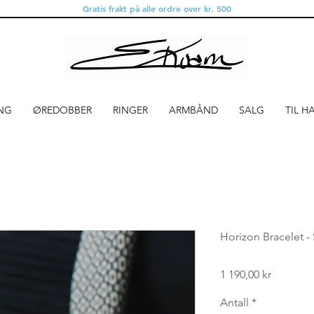
Gratis frakt på alle ordre over kr. 500
NG
ØREDOBBER
RINGER
ARMBÅND
SALG
TIL H
Horizon Bracelet -
Pris
1 190,00 kr
Antall
*