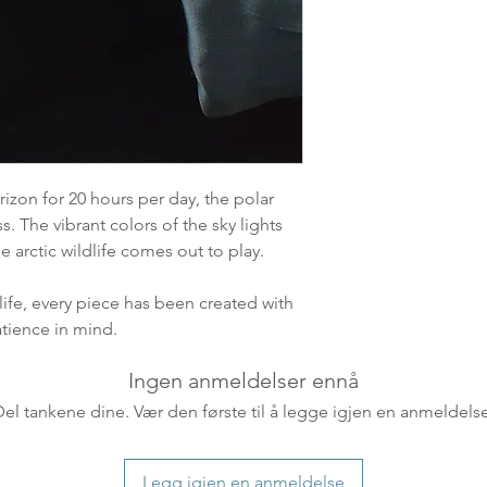
leveres. Pakker lev
ankommer som reg
variasjoner kan f
destinasjon og toll
landene.
English:
Orders pl
4pm) Monday-Frida
izon for 20 hours per day, the polar
same day. Orders 
ss. The vibrant colors of the sky lights
be shipped the fo
 arctic wildlife comes out to play.
We ship all of our
Shipping time dep
life, every piece has been created with
will be delivered.
atience in mind.
countries usually a
some variations m
Ingen anmeldelser ennå
distance and custo
Del tankene dine. Vær den første til å legge igjen en anmeldelse
country.
Legg igjen en anmeldelse