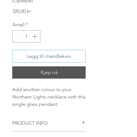
(Opaque)
Pris
320,00 kr
Antall
*
Legg til i handlekurv
Kjøp nå
Add another colour to your
Northern Lights necklace with this
single glass pendant.
PRODUCT INFO
Pendant material: