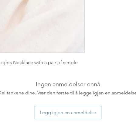
leveres. Pakker lev
ankommer som reg
variasjoner kan f
destinasjon og toll
landene.
English:
Orders pl
4pm) Monday-Frida
same day. Orders 
ights Necklace with a pair of simple
be shipped the fo
We ship all of our
Shipping time dep
Ingen anmeldelser ennå
will be delivered.
Del tankene dine. Vær den første til å legge igjen en anmeldelse
countries usually a
some variations m
distance and custo
Legg igjen en anmeldelse
country.