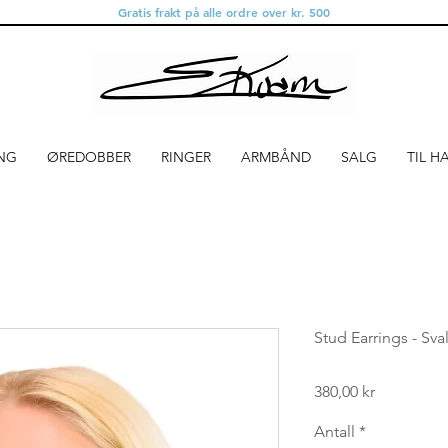
Gratis frakt på alle ordre over kr. 500
NG
ØREDOBBER
RINGER
ARMBÅND
SALG
TIL H
Stud Earrings - Sva
Pris
380,00 kr
Antall
*