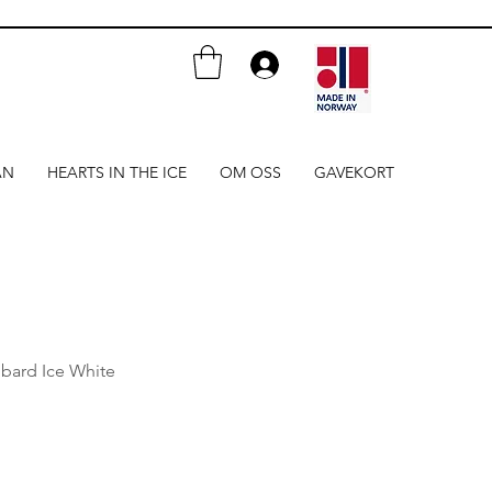
AN
HEARTS IN THE ICE
OM OSS
GAVEKORT
lbard Ice White