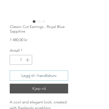
Classic Cut Earrings - Royal Blue
Sapphire
Pris
1 480,00 kr
Antall
*
Legg til i handlekurv
Kjøp nå
A cool and elegant look, created
with flawlessly sparkling