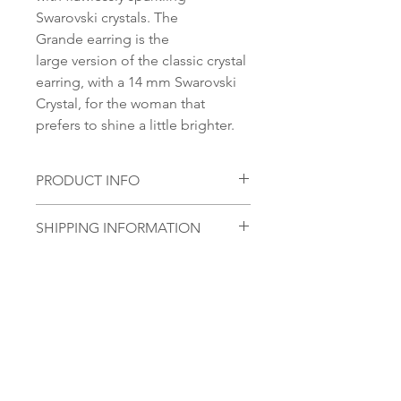
Swarovski crystals. The
Grande earring is the
large version of the classic crystal
earring, with a 14 mm Swarovski
Crystal, for the woman that
prefers to shine a little brighter.
PRODUCT INFO
Material:
SHIPPING INFORMATION
S 925 Silver
Norsk:
Ordre lagt mellom 09.00-
Stone:
16.00 mandag til fredag blir som
Swarovski Element, 14mm
regel sendt samme dag. Ordre
Round Classic Cut Pendant
lagt i helgene vil bli sendt
Ingen anmeldelser ennå
førstkommende mandag.
Del tankene dine. Vær den første til å
Vi sender alle våre produkter fra
legge igjen en anmeldelse.
Oslo, Norge. Leveringstiden