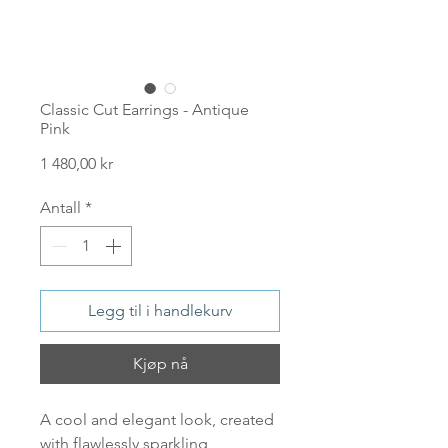
Classic Cut Earrings - Antique
Pink
Pris
1 480,00 kr
Antall
*
Legg til i handlekurv
Kjøp nå
A cool and elegant look, created
with flawlessly sparkling