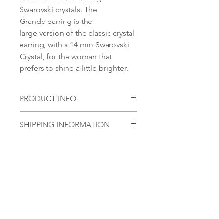
Swarovski crystals. The
Grande earring is the
large version of the classic crystal
earring, with a 14 mm Swarovski
Crystal, for the woman that
prefers to shine a little brighter.
PRODUCT INFO
Material:
SHIPPING INFORMATION
S 925 Silver
Norsk:
Ordre lagt mellom 09.00-
Stone:
16.00 mandag til fredag blir som
Swarovski Element, 14mm
regel sendt samme dag. Ordre
Round Classic Cut Pendant
lagt i helgene vil bli sendt
Ingen anmeldelser ennå
førstkommende mandag.
Del tankene dine. Vær den første til å
Vi sender alle våre produkter fra
legge igjen en anmeldelse.
Oslo, Norge. Leveringstiden