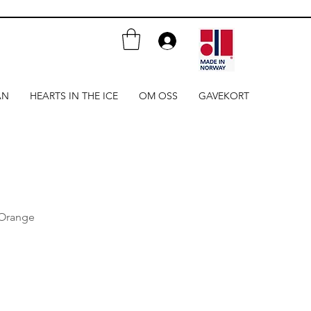
AN
HEARTS IN THE ICE
OM OSS
GAVEKORT
 Orange