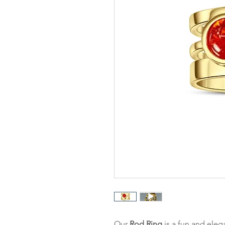
Our
Rod Ring
is a fun and elega