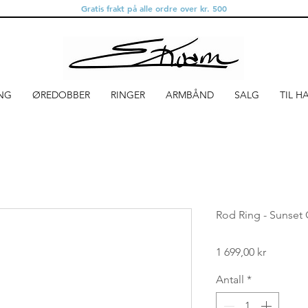
Gratis frakt på alle ordre over kr. 500
NG
ØREDOBBER
RINGER
ARMBÅND
SALG
TIL H
Rod Ring - Sunset
Pris
1 699,00 kr
Antall
*