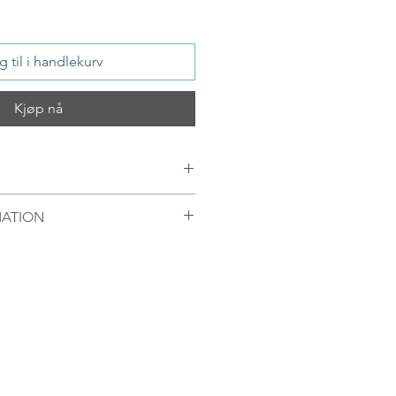
 til i handlekurv
Kjøp nå
ling silver ring with a handmade
MATION
mellom 09.00-16.00 mandag til
egel sendt samme dag. Ordre
 bli sendt førstkommende
 produkter fra Oslo, Norge.
enger av hvor pakken skal
ert til Europeiske land