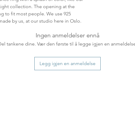
ankommer som reg
ight collection. The opening at the
variasjoner kan f
ing to fit most people. We use 925
destinasjon og toll
 made by us, at our studio here in Oslo.
landene.
Ingen anmeldelser ennå
English:
Orders pl
Del tankene dine. Vær den første til å legge igjen en anmeldelse
4pm) Monday-Frida
same day. Orders 
be shipped the fo
Legg igjen en anmeldelse
We ship all of our
Shipping time dep
will be delivered.
countries usually a
some variations m
distance and custo
country.