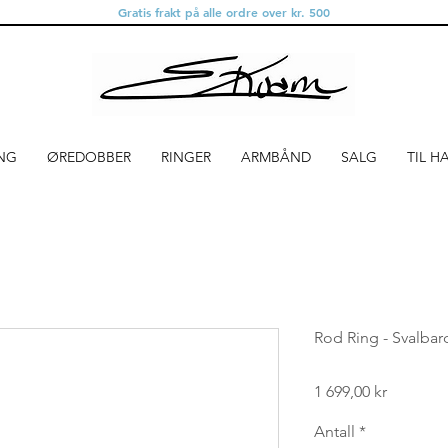
Gratis frakt på alle ordre over kr. 500
NG
ØREDOBBER
RINGER
ARMBÅND
SALG
TIL H
Rod Ring - Svalbar
Pris
1 699,00 kr
Antall
*