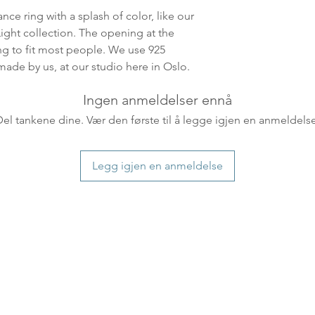
leveres. Pakker lev
nce ring with a splash of color, like our
ankommer som reg
ight collection. The opening at the
variasjoner kan f
ing to fit most people. We use 925
destinasjon og toll
 made by us, at our studio here in Oslo.
landene.
Ingen anmeldelser ennå
English:
Orders pl
Del tankene dine. Vær den første til å legge igjen en anmeldelse
4pm) Monday-Frida
same day. Orders 
be shipped the fo
Legg igjen en anmeldelse
We ship all of our
Shipping time dep
will be delivered.
countries usually a
some variations m
distance and custo
country.