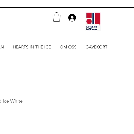
AN
HEARTS IN THE ICE
OM OSS
GAVEKORT
d Ice White