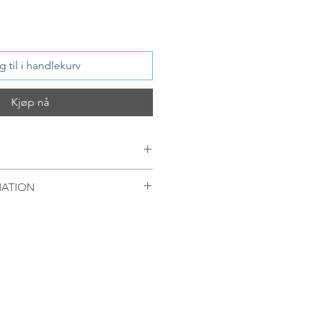
 til i handlekurv
Kjøp nå
ling silver ring with a handmade
MATION
mellom 09.00-16.00 mandag til
egel sendt samme dag. Ordre
 bli sendt førstkommende
 produkter fra Oslo, Norge.
enger av hvor pakken skal