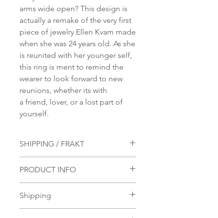
arms wide open? This design is
actually a remake of the very first
piece of jewelry Ellen Kvam made
when she was 24 years old. As she
is reunited with her younger self,
this ring is ment to remind the
wearer to look forward to new
reunions, whether its with
a friend, lover, or a lost part of
yourself.
SHIPPING / FRAKT
You are currently using our
PRODUCT INFO
International website. If you
would like to ship your products
Material:
Shipping
to Norway, please use our
S 925 Silver Ring
Norwegian site
instead.
Authentic Swarovski® Crystals
You are currently using our