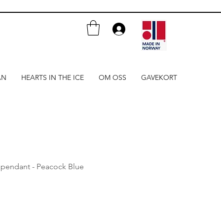
AN
HEARTS IN THE ICE
OM OSS
GAVEKORT
 pendant - Peacock Blue