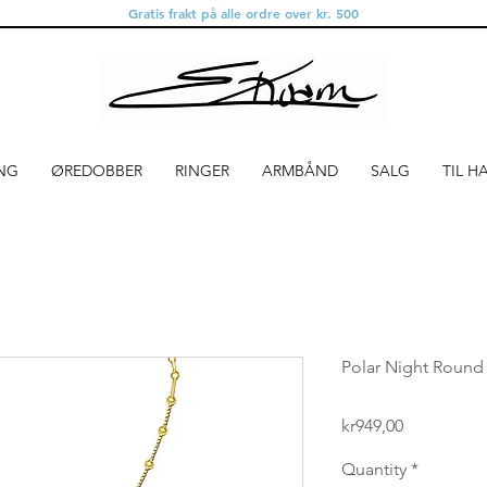
Gratis frakt på alle ordre over kr. 500
NG
ØREDOBBER
RINGER
ARMBÅND
SALG
TIL H
Polar Night Round
Price
kr949,00
Quantity
*