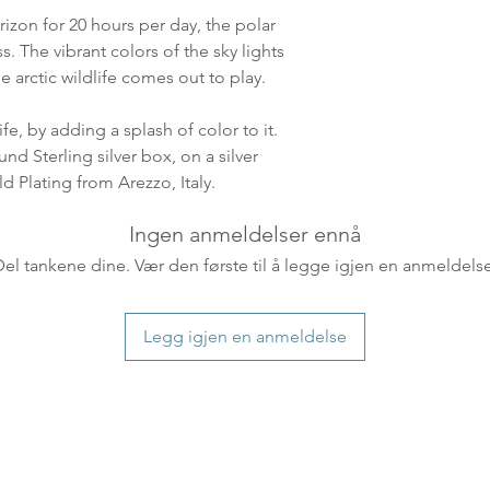
leveres. Pakker lev
izon for 20 hours per day, the polar
ankommer som reg
ss. The vibrant colors of the sky lights
variasjoner kan f
 arctic wildlife comes out to play.
destinasjon og toll
landene.
fe, by adding a splash of color to it.
nd Sterling silver box, on a silver
English:
Orders pl
ld Plating from Arezzo, Italy.
4pm) Monday-Frida
same day. Orders 
Ingen anmeldelser ennå
be shipped the fo
Del tankene dine. Vær den første til å legge igjen en anmeldelse
We ship all of our
Shipping time dep
will be delivered.
Legg igjen en anmeldelse
countries usually a
some variations m
distance and custo
country.