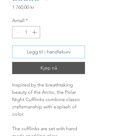
Pris
1 760,00 kr
Antall
*
Legg til i handlekurv
Kjøp nå
Inspired by the breathtaking
beauty of the Arctic, the Polar
Night Cufflinks combine classic
craftsmanship with a splash of
color.
The cufflinks are set with hand
made sparkling glass