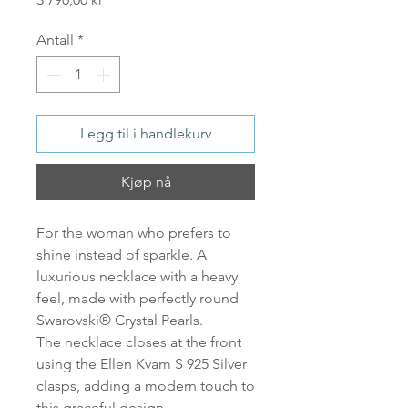
Antall
*
Legg til i handlekurv
Kjøp nå
For the woman who prefers to
shine instead of sparkle. A
luxurious necklace with a heavy
feel, made with perfectly round
Swarovski® Crystal Pearls.
The necklace closes at the front
using the Ellen Kvam S 925 Silver
clasps, adding a modern touch to
this graceful design.