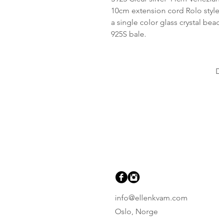
10cm extension cord Rolo style
a single color glass crystal be
925S bale.
info@ellenkvam.com
Oslo, Norge