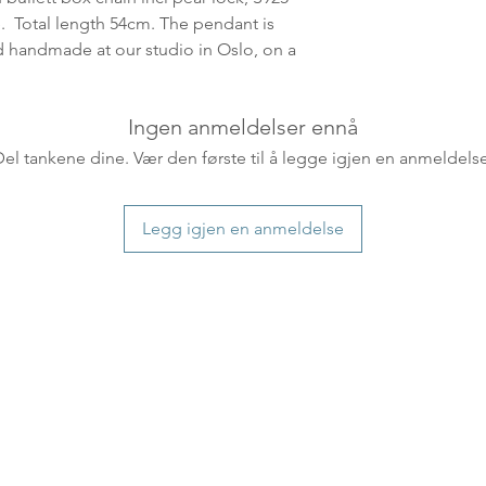
ankommer som reg
. Total length 54cm. The pendant is
variasjoner kan f
ad handmade at our studio in Oslo, on a
destinasjon og toll
landene.
Ingen anmeldelser ennå
English:
Orders pla
Del tankene dine. Vær den første til å legge igjen en anmeldelse
4pm) Monday-Frida
same day. Orders 
be shipped the fo
Legg igjen en anmeldelse
We ship all of our
Shipping time dep
will be delivered.
countries usually a
some variations m
distance and custo
country.