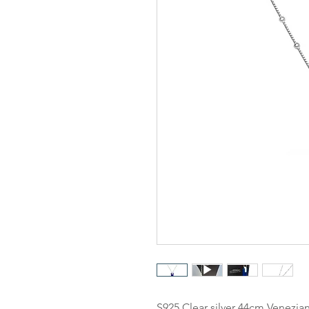
S925 Clear silver 44cm Venezian