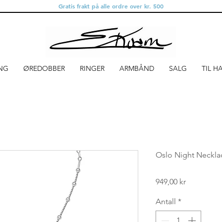
Gratis frakt på alle ordre over kr. 500
NG
ØREDOBBER
RINGER
ARMBÅND
SALG
TIL H
Oslo Night Necklac
Pris
949,00 kr
Antall
*