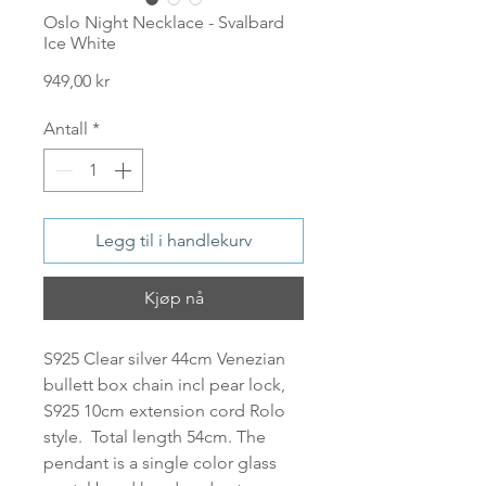
Oslo Night Necklace - Svalbard
Ice White
Pris
949,00 kr
Antall
*
Legg til i handlekurv
Kjøp nå
S925 Clear silver 44cm Venezian
bullett box chain incl pear lock,
S925 10cm extension cord Rolo
style. Total length 54cm. The
pendant is a single color glass