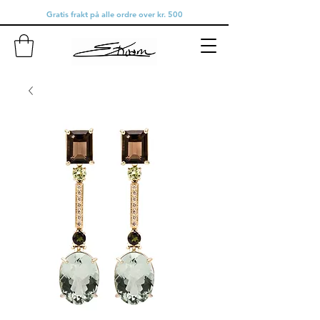
Gratis frakt på alle ordre over kr. 500