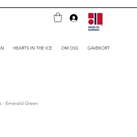
AN
HEARTS IN THE ICE
OM OSS
GAVEKORT
gs - Emerald Green