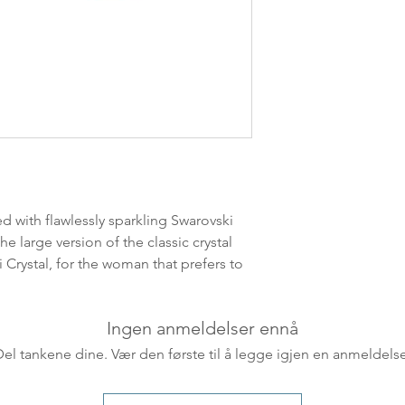
leveres. Pakker lev
ankommer som reg
variasjoner kan f
destinasjon og toll
landene.
English:
Orders pl
4pm) Monday-Frida
same day. Orders 
be shipped the fo
d with flawlessly sparkling Swarovski
We ship all of our
he large version of the classic crystal
Shipping time dep
 Crystal, for the woman that prefers to
will be delivered.
countries usually a
some variations m
Ingen anmeldelser ennå
distance and custo
country.
Del tankene dine. Vær den første til å legge igjen en anmeldelse