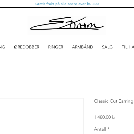
Gratis frakt på alle ordre over kr. 500
NG
ØREDOBBER
RINGER
ARMBÅND
SALG
TIL H
Classic Cut Earrin
Pris
1 480,00 kr
Antall
*