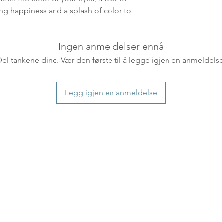
ankommer som reg
ing happiness and a splash of color to
variasjoner kan f
destinasjon og toll
landene.
Ingen anmeldelser ennå
Del tankene dine. Vær den første til å legge igjen en anmeldelse
English:
Orders pl
4pm) Monday-Frida
same day. Orders 
Legg igjen en anmeldelse
be shipped the fo
We ship all of our
Shipping time dep
will be delivered.
countries usually a
some variations m
distance and custo
country.