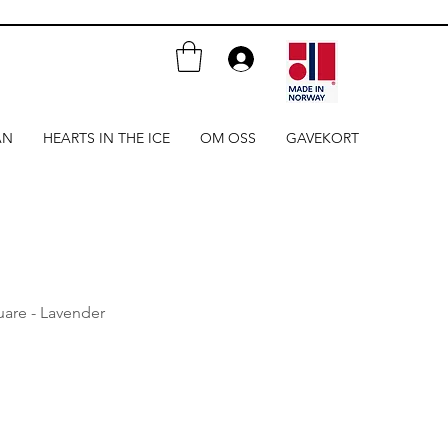
AN
HEARTS IN THE ICE
OM OSS
GAVEKORT
uare - Lavender