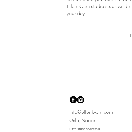
Ellen Kvam studio studs will br
your day.
info@ellenkvam.com
Oslo, Norge
Ofte stilte spørsmål