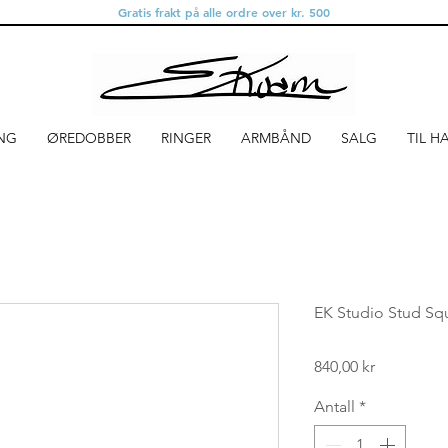
Gratis frakt på alle ordre over kr. 500
NG
ØREDOBBER
RINGER
ARMBÅND
SALG
TIL H
EK Studio Stud Sq
Pris
840,00 kr
Antall
*