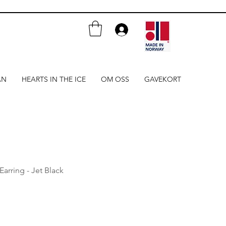
AN
HEARTS IN THE ICE
OM OSS
GAVEKORT
Earring - Jet Black