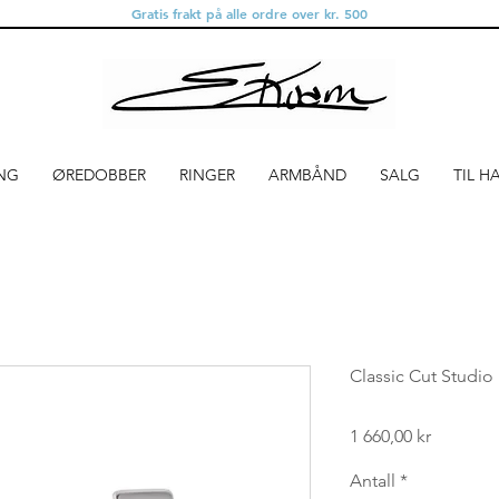
Gratis frakt på alle ordre over kr. 500
NG
ØREDOBBER
RINGER
ARMBÅND
SALG
TIL H
Classic Cut Studio 
Pris
1 660,00 kr
Antall
*