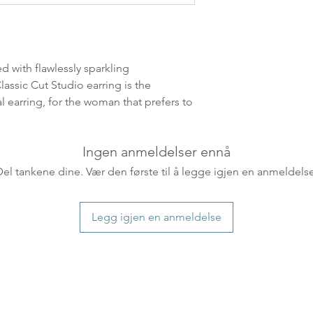
leveres. Pakker lev
ankommer som reg
variasjoner kan f
destinasjon og toll
d with flawlessly sparkling
landene.
assic Cut Studio earring is the
al earring, for the woman that prefers to
English:
Orders pl
4pm) Monday-Frida
same day. Orders 
Ingen anmeldelser ennå
be shipped the fo
We ship all of our
Del tankene dine. Vær den første til å legge igjen en anmeldelse
Shipping time dep
will be delivered.
Legg igjen en anmeldelse
countries usually a
some variations m
distance and custo
country.