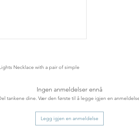
ankommer som reg
variasjoner kan f
destinasjon og toll
landene.
English:
Orders pl
4pm) Monday-Frida
same day. Orders 
be shipped the fo
ights Necklace with a pair of simple
We ship all of our
Shipping time dep
will be delivered.
Ingen anmeldelser ennå
countries usually a
some variations m
Del tankene dine. Vær den første til å legge igjen en anmeldelse
distance and custo
country.
Legg igjen en anmeldelse