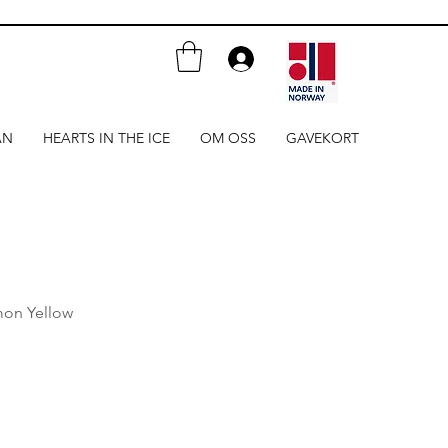
AN
HEARTS IN THE ICE
OM OSS
GAVEKORT
mon Yellow