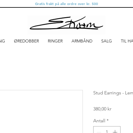
Gratis frakt på alle ordre over kr. 500
NG
ØREDOBBER
RINGER
ARMBÅND
SALG
TIL H
Stud Earrings - Le
Pris
380,00 kr
Antall
*