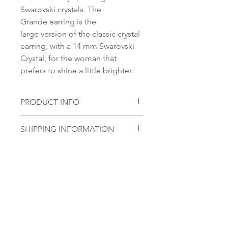
Swarovski crystals. The
Grande earring is the
large version of the classic crystal
earring, with a 14 mm Swarovski
Crystal, for the woman that
prefers to shine a little brighter.
PRODUCT INFO
Material:
SHIPPING INFORMATION
S 925 Silver
Norsk:
Ordre lagt mellom 09.00-
Stone:
16.00 mandag til fredag blir som
Swarovski Element, 14mm
regel sendt samme dag. Ordre
Round Classic Cut Pendant
lagt i helgene vil bli sendt
Ingen anmeldelser ennå
førstkommende mandag.
Del tankene dine. Vær den første til å
Vi sender alle våre produkter fra
legge igjen en anmeldelse.
Oslo, Norge. Leveringstiden