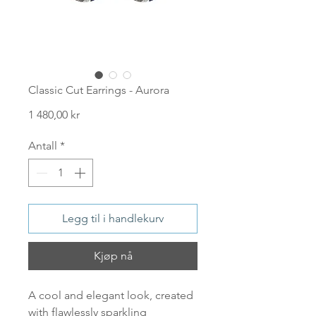
Classic Cut Earrings - Aurora
Pris
1 480,00 kr
Antall
*
Legg til i handlekurv
Kjøp nå
A cool and elegant look, created
with flawlessly sparkling