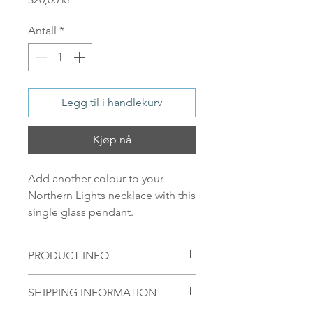
Antall
*
Legg til i handlekurv
Kjøp nå
Add another colour to your
Northern Lights necklace with this
single glass pendant.
PRODUCT INFO
Pendant material:
SHIPPING INFORMATION
Handmade glass pendant