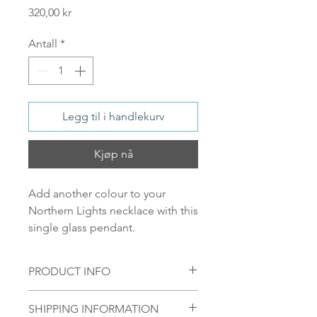
Pris
320,00 kr
Antall
*
Legg til i handlekurv
Kjøp nå
Add another colour to your
Northern Lights necklace with this
single glass pendant.
PRODUCT INFO
Pendant material:
SHIPPING INFORMATION
Handmade glass pendant