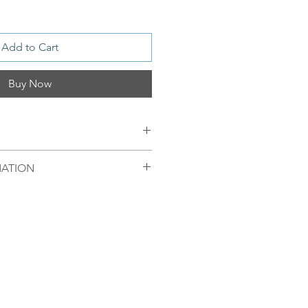
Add to Cart
Buy Now
MATION
h 18 KT Gold plating
mellom 09.00-16.00 mandag til
egel sendt samme dag. Ordre
s piece
 bli sendt førstkommende
 produkter fra Oslo, Norge.
enger av hvor pakken skal
ert til Europeiske land