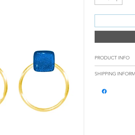
PRODUCT INFO
Material:
SHIPPING INFOR
S 925 Silver wit
Norsk:
Ordre lagt 
Stud:
fredag blir som r
Handmade glas
lagt i helgene vil
mandag.
Vi sender alle våre
Leveringstiden avh
leveres. Pakker lev