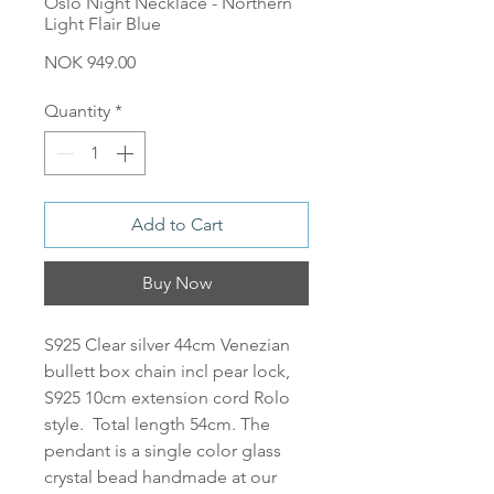
Oslo Night Necklace - Northern
Light Flair Blue
Price
NOK 949.00
Quantity
*
Add to Cart
Buy Now
S925 Clear silver 44cm Venezian
bullett box chain incl pear lock,
S925 10cm extension cord Rolo
style. Total length 54cm. The
pendant is a single color glass
crystal bead handmade at our