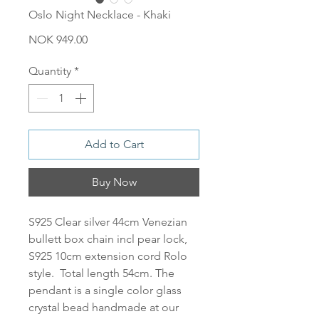
Oslo Night Necklace - Khaki
Price
NOK 949.00
Quantity
*
Add to Cart
Buy Now
S925 Clear silver 44cm Venezian
bullett box chain incl pear lock,
S925 10cm extension cord Rolo
style. Total length 54cm. The
pendant is a single color glass
crystal bead handmade at our